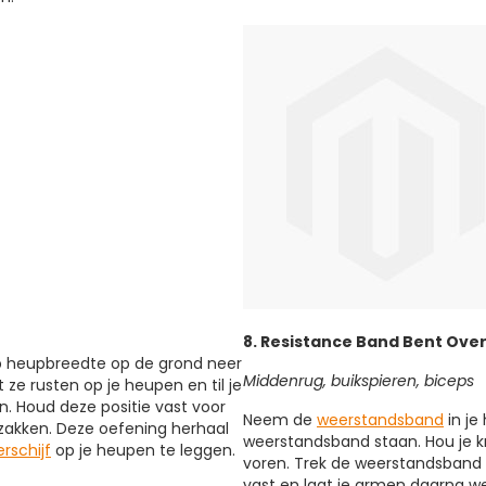
8. Resistance Band Bent Ove
op heupbreedte op de grond neer
Middenrug, buikspieren, biceps
ze rusten op je heupen en til je
. Houd deze positie vast voor
Neem de
weerstandsband
in je
 zakken. Deze oefening herhaal
weerstandsband staan. Hou je k
erschijf
op je heupen te leggen.
voren. Trek de weerstandsband
vast en laat je armen daarna we