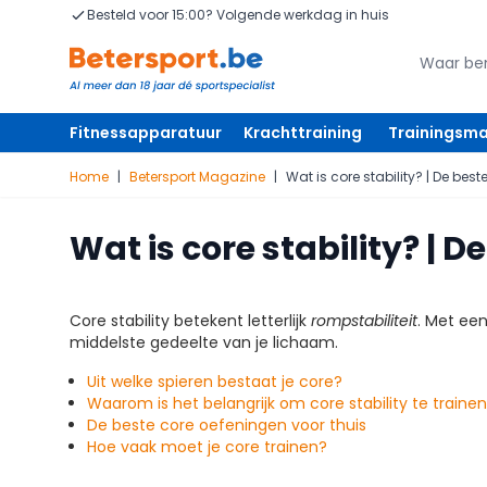
Ga naar de inhoud
Besteld voor 15:00? Volgende werkdag in huis
Zoeken
Zoeken
Fitnessapparatuur
Krachttraining
Trainingsma
Home
|
Betersport Magazine
|
Wat is core stability? | De bes
Wat is core stability? | 
Core stability betekent letterlijk
rompstabiliteit
. Met een
middelste gedeelte van je lichaam.
Uit welke spieren bestaat je core?
Waarom is het belangrijk om core stability te traine
De beste core oefeningen voor thuis
Hoe vaak moet je core trainen?