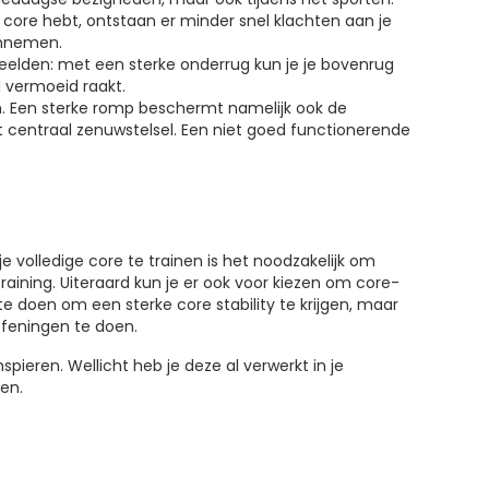
e core hebt, ontstaan er minder snel klachten aan je
annemen.
beelden: met een sterke onderrug kun je je bovenrug
 vermoeid raakt.
n. Een sterke romp beschermt namelijk ook de
 centraal zenuwstelsel. Een niet goed functionerende
e volledige core te trainen is het noodzakelijk om
raining. Uiteraard kun je er ook voor kiezen om core-
e doen om een sterke core stability te krijgen, maar
efeningen te doen.
pieren. Wellicht heb je deze al verwerkt in je
en.