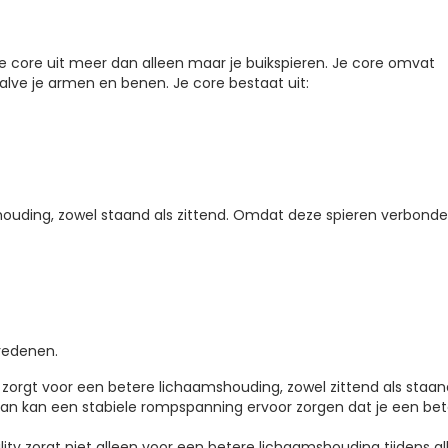
je core uit meer dan alleen maar je buikspieren. Je core omvat
ehalve je armen en benen. Je core bestaat uit:
ding, zowel staand als zittend. Omdat deze spieren verbonden 
 redenen.
y zorgt voor een betere lichaamshouding, zowel zittend als staand
dan kan een stabiele rompspanning ervoor zorgen dat je een bet
lity zorgt niet alleen voor een betere lichaamshouding tijdens 