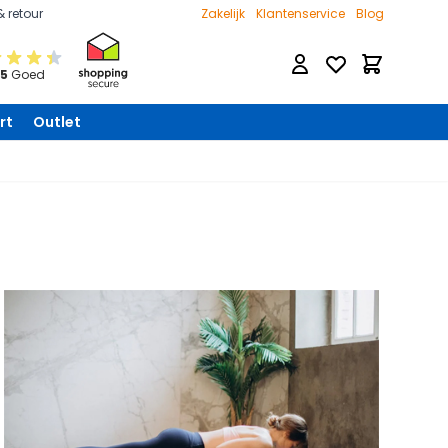
& retour
Zakelijk
Klantenservice
Blog
Verlanglijst
Winkelwage
 5
Goed
rt
Outlet