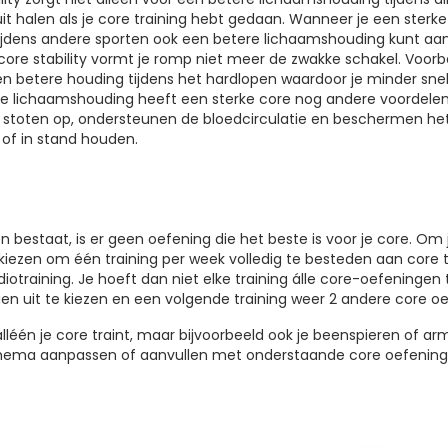
uit halen als je core training hebt gedaan. Wanneer je een sterk
tijdens andere sporten ook een betere lichaamshouding kunt a
 core stability vormt je romp niet meer de zwakke schakel. Voor
en betere houding tijdens het hardlopen waardoor je minder snel
 je lichaamshouding heeft een sterke core nog andere voordele
 stoten op, ondersteunen de bloedcirculatie en beschermen het
of in stand houden.
 bestaat, is er geen oefening die het beste is voor je core. Om j
 kiezen om één training per week volledig te besteden aan core t
raining. Je hoeft dan niet elke training álle core-oefeningen t
ngen uit te kiezen en een volgende training weer 2 andere core o
léén je core traint, maar bijvoorbeeld ook je beenspieren of arms
schema aanpassen of aanvullen met onderstaande core oefening