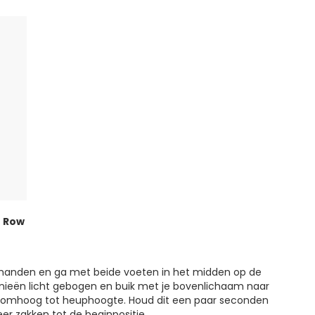
r Row
 handen en ga met beide voeten in het midden op de
nieën licht gebogen en buik met je bovenlichaam naar
 omhoog tot heuphoogte. Houd dit een paar seconden
er zakken tot de beginpositie.