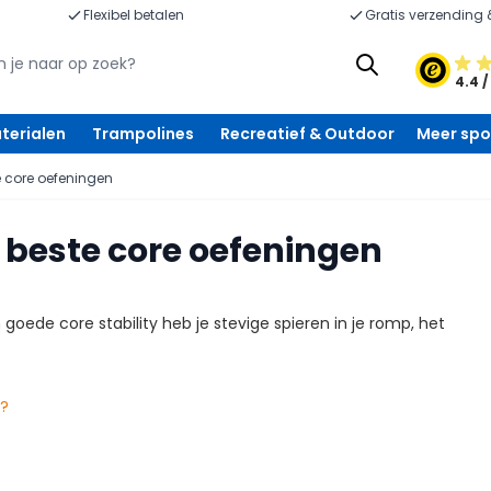
Flexibel betalen
Gratis verzending 
4.4 /
terialen
Trampolines
Recreatief & Outdoor
Meer spo
te core oefeningen
De beste core oefeningen
 goede core stability heb je stevige spieren in je romp, het
n?