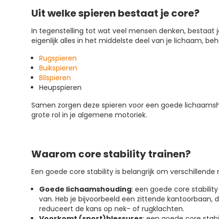
Uit welke spieren bestaat je core?
In tegenstelling tot wat veel mensen denken, bestaat 
eigenlijk alles in het middelste deel van je lichaam, b
Rugspieren
Buikspieren
Bilspieren
Heupspieren
Samen zorgen deze spieren voor een goede lichaamshou
grote rol in je algemene motoriek.
Waarom core stability trainen?
Een goede core stability is belangrijk om verschillende
Goede lichaamshouding
: een goede core stabilit
van. Heb je bijvoorbeeld een zittende kantoorbaan, 
reduceert de kans op nek- of rugklachten.
Voorkomt (sport)blessures
: een goede core stabi