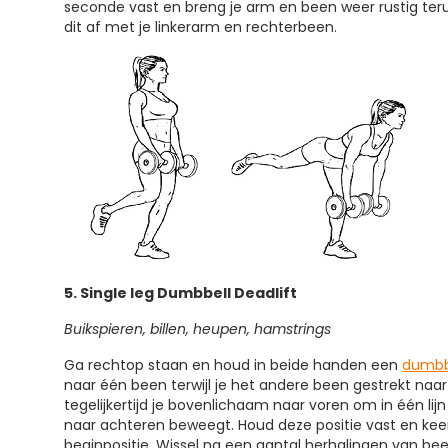
seconde vast en breng je arm en been weer rustig teru
dit af met je linkerarm en rechterbeen.
5. Single leg Dumbbell Deadlift
Buikspieren, billen, heupen, hamstrings
Ga rechtop staan en houd in beide handen een
dumbb
naar één been terwijl je het andere been gestrekt naa
tegelijkertijd je bovenlichaam naar voren om in één lij
naar achteren beweegt. Houd deze positie vast en keer
beginpositie. Wissel na een aantal herhalingen van bee