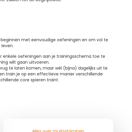
m te beginnen met eenvoudige oefeningen en om vol te
 leven.
oor enkele oefeningen aan je trainingsschema toe te
ning wilt gaan uitvoeren.
erug te laten komen, maar wél (bijna) dagelijks uit te
 en train je op een effectieve manier verschillende
hillende core spieren traint.
Alles over multivitaminen