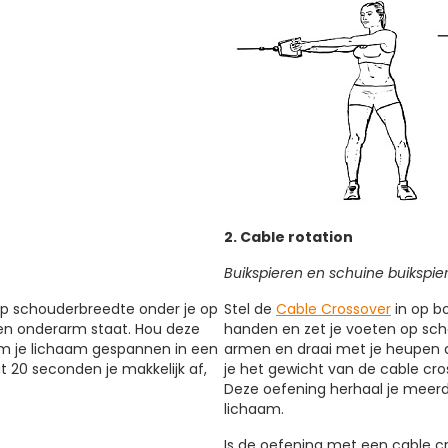
2. Cable rotation
Buikspieren en schuine buikspie
 op schouderbreedte onder je op
Stel de
Cable Crossover
in op b
 en onderarm staat. Hou deze
handen en zet je voeten op sc
 om je lichaam gespannen in een
armen en draai met je heupen de
t 20 seconden je makkelijk af,
je het gewicht van de cable cro
Deze oefening herhaal je meerde
lichaam.
Is de oefening met een cable cr