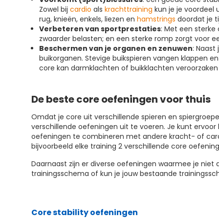
Zowel bij
cardio
als
krachttraining
kun je je voordeel 
rug, knieën, enkels, liezen en
hamstrings
doordat je 
Verbeteren van sportprestaties
: Met een sterke
zwaarder belasten; en een sterke romp zorgt voor e
Beschermen van je organen en zenuwen
: Naast
buikorganen. Stevige buikspieren vangen klappen en
core kan darmklachten of buikklachten veroorzaken 
De beste core oefeningen voor thuis
Omdat je core uit verschillende spieren en spiergroepen
verschillende oefeningen uit te voeren. Je kunt ervoor
oefeningen te combineren met andere kracht- of cardiot
bijvoorbeeld elke training 2 verschillende core oefeni
Daarnaast zijn er diverse oefeningen waarmee je niet al
trainingsschema of kun je jouw bestaande trainings
Core stability oefeningen