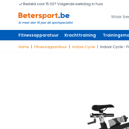
Ga naar de inhoud
Besteld voor 15:00? Volgende werkdag in huis
Zoeken
Zoeken
Fitnessapparatuur
Krachttraining
Trainingsma
Home
|
Fitnessapparatuur
|
Indoor Cycle
|
Indoor Cycle - F