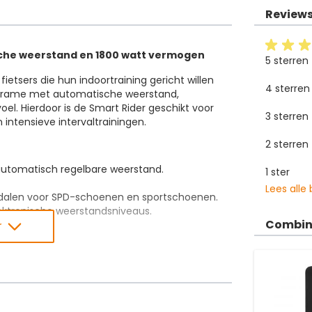
Review
ische weerstand en 1800 watt vermogen
5 sterren
fietsers die hun indoortraining gericht willen
4 sterren
 frame met automatische weerstand,
voel. Hierdoor is de Smart Rider geschikt voor
3 sterren
 intensieve intervaltrainingen.
2 sterren
utomatisch regelbare weerstand.
1 ster
Lees alle
alen voor SPD-schoenen en sportschoenen.
ektronische weerstandsniveaus.
Combin
.
r
t
sch regelbaar weerstandssysteem met een
 ingesteld over 42 elektronische niveaus. Bij