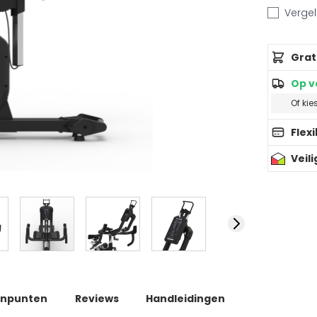
Vergeli
Grat
Op v
Of kie
Flex
Veil
inpunten
Reviews
Handleidingen