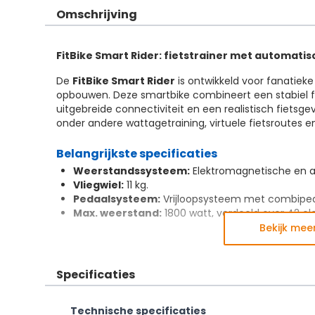
Omschrijving
FitBike Smart Rider: fietstrainer met automat
De
FitBike Smart Rider
is ontwikkeld voor fanatieke 
opbouwen. Deze smartbike combineert een stabiel
uitgebreide connectiviteit en een realistisch fietsge
onder andere wattagetraining, virtuele fietsroutes en
Belangrijkste specificaties
Weerstandssysteem:
Elektromagnetische en a
Vliegwiel:
11 kg.
Pedaalsysteem:
Vrijloopsysteem met combiped
Max. weerstand:
1800 watt, verdeeld over 42 el
Connectiviteit:
Bluetooth FTMS, ANT+ en 5,3 kHz
Bekijk mee
Bike-modus:
24 virtuele versnellingen.
Automatische weerstand en connectivitei
Specificaties
De FitBike Smart Rider beschikt over een automati
Technische specificaties
bereik van 30 tot 1800 watt. De weerstand kan worden