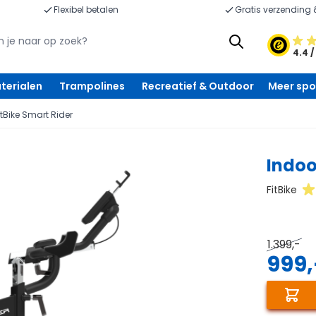
Flexibel betalen
Gratis verzending 
4.4 /
terialen
Trampolines
Recreatief & Outdoor
Meer spo
itBike Smart Rider
Indoo
FitBike
1.399,-
999,