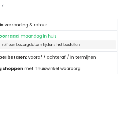
jk
is
verzending & retour
oorraad
: maandag in huis
s zelf een bezorgdatum tijdens het bestellen
ibel betalen
: vooraf / achteraf / in termijnen
ig shoppen
met Thuiswinkel waarborg