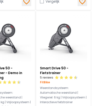
ijk
Vergelijk
ive 50 -
Smart Drive 50 -
ner - Demo in
Fietstrainer
ng
5 reviews
FitBike
Weerstandsysteem:
systeem:
Automatische weerstand |
he weerstand |
Vliegwiel: 6 kg | Vrijloopsysteem |
6 kg | Vrijloopsysteem |
Interactieve fietstrainer