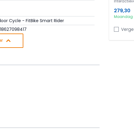
Interactieve
279,30
Maandag i
door Cycle - FitBike Smart Rider
Vergel
18627098417
er