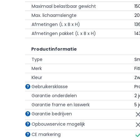
FitBike Smart Drive 50
Maximaal belastbaar gewicht
15
Max. lichaamslengte
20
De Smart Drive 50 is eveneens een interactieve fie
vrijloopsysteem. De Smart Rider heeft een zwaarder vl
Afmetingen (L x B x H)
13
Smart Drive 50, en biedt een hoger maximaal vermo
Afmetingen pakket (L x B x H)
14
24 virtuele versnellingen en uitgebreide bedieningsmo
Smart Rider vooral geschikt voor sporters die meer 
weerstandsbereik zoeken.
Productinformatie
Type
Sm
Merk
Fi
Kleur
Zw
Gebruikersklasse
Pr
Garantie onderdelen
2 
Garantie frame en laswerk
5 
Garantie bedrijven
Opbouwservice mogelijk
CE markering