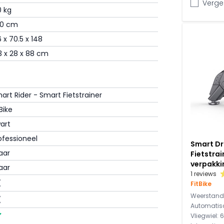
Vergel
0 kg
0 cm
tstrainer met automatische weerstand en een
iegwiel van 11 kg, tegenover 6 kg bij de
6 x 70.5 x 148
gen. Daarnaast beschikt de Smart Rider over
3 x 28 x 88 cm
gelijkheden via het stuur. Hierdoor is de
instelmogelijkheden en een hoger
art Rider - Smart Fietstrainer
tBike
art
ofessioneel
Smart Dr
jaar
Fietstrai
verpakki
jaar
1 reviews
FitBike
Weerstand
Automatisc
Vliegwiel: 