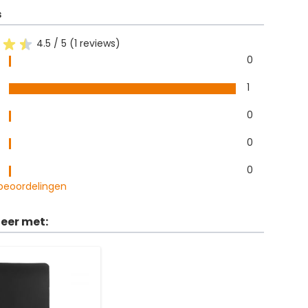
s
4.5 / 5 (1 reviews)
0
1
0
0
0
 beoordelingen
eer met: