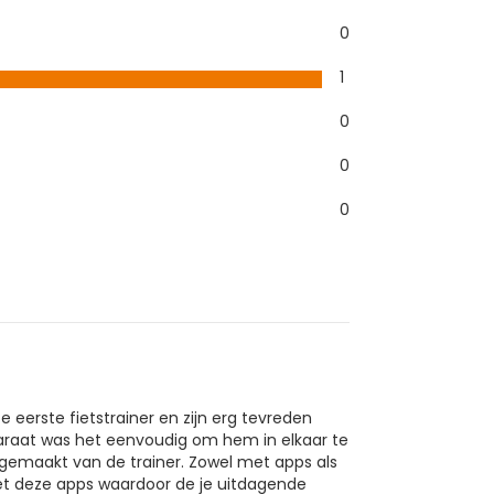
0
1
0
0
0
nze eerste fietstrainer en zijn erg tevreden
raat was het eenvoudig om hem in elkaar te
k gemaakt van de trainer. Zowel met apps als
met deze apps waardoor de je uitdagende