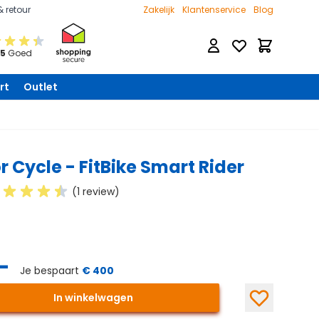
& retour
Zakelijk
Klantenservice
Blog
Verlanglijst
Winkelwage
 5
Goed
rt
Outlet
r Cycle - FitBike Smart Rider
(1 review)
-
Je bespaart
€
400
In winkelwagen