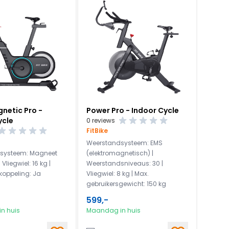
netic Pro -
Power Pro - Indoor Cycle
ycle
0 reviews
FitBike
Weerstandsysteem: EMS
systeem: Magneet
(elektromagnetisch) |
Vliegwiel: 16 kg |
Weerstandsniveaus: 30 |
koppeling: Ja
Vliegwiel: 8 kg | Max.
gebruikersgewicht: 150 kg
599,-
n huis
Maandag in huis