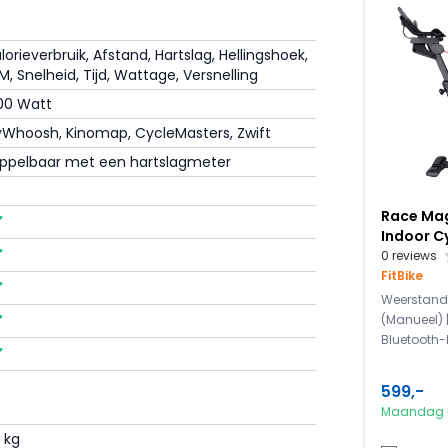
lorieverbruik, Afstand, Hartslag, Hellingshoek,
ikersgewicht van 150 kg en is voorzien van
M, Snelheid, Tijd, Wattage, Versnelling
dat de fietstrainer stabiel blijft staan tijdens
00 Watt
Whoosh, Kinomap, CycleMasters, Zwift
icaal nauwkeurig verstelbaar. Hierdoor kun je
ppelbaar met een hartslagmeter
gewenste trainingshouding. Het
greerde bedieningsknoppen voor het
steunen bieden ondersteuning wanneer je in
Race Mag
Indoor C
0 reviews
FitBike
Weerstand
(Manueel) | 
Bluetooth-
matig verstelbare weerstand en een
egen over automatische weerstand en een
 kg een zwaarder vliegwiel dan de Smart
599,-
ooral door de automatische weerstand,
Maandag i
irtuele versnellingen.
 kg