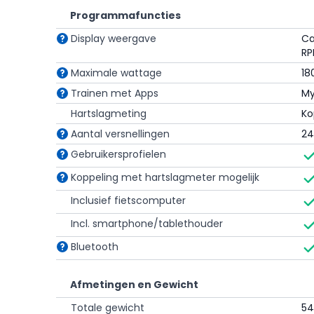
Programmafuncties
Stabiliteit en afstelling
Display weergave
Ca
De Smart Rider is belastbaar tot een maximaal gebru
RP
industriële SKF-lagers. Het stevige frame zorgt ervoor 
Maximale wattage
18
intensieve trainingen.
Trainen met Apps
My
Zowel het zadel als het stuur zijn horizontaal en vert
Hartslagmeting
Ko
de fietspositie afstemmen op je lichaamslengte en 
multifunctionele triatlonstuur beschikt over geïnte
Aantal versnellingen
24
schakelen tussen de virtuele versnellingen. De arm
Gebruikersprofielen
een aerodynamische houding traint.
Koppeling met hartslagmeter mogelijk
Vergelijking met alternatieven
Inclusief fietscomputer
FitBike Race Magnetic Pro
Incl. smartphone/tablethouder
De Race Magnetic Pro is een indoor cycle met hand
Bluetooth
doortrapsysteem. De Smart Rider beschikt daarent
vrijloopsysteem. De Race Magnetic Pro heeft met 22
Afmetingen en Gewicht
Rider met 11 kg. De Smart Rider onderscheidt zich v
nauwkeurige wattagemeting, app-connectiviteit en v
Totale gewicht
54